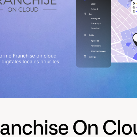
eforme Franchise on cloud
 digitales locales pour les
ranchise On Clo