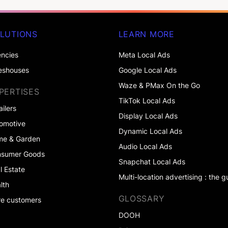
LUTIONS
LEARN MORE
ncies
Meta Local Ads
eshouses
Google Local Ads
Waze & PMax On the Go
PERTISES
TikTok Local Ads
ailers
Display Local Ads
omotive
Dynamic Local Ads
me & Garden
Audio Local Ads
nsumer Goods
Snapchat Local Ads
l Estate
Multi-location advertising : the g
lth
GLOSSARY
e customers
DOOH