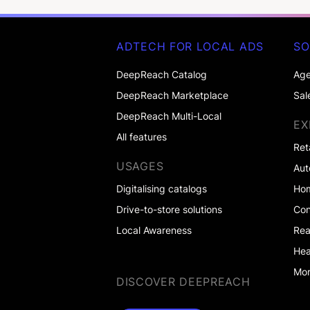
ADTECH FOR LOCAL ADS
SO
DeepReach Catalog
Age
DeepReach Marketplace
Sal
DeepReach Multi-Local
EX
All features
Ret
USAGES
Aut
Digitalising catalogs
Ho
Drive-to-store solutions
Co
Local Awareness
Rea
Hea
Mor
DISCOVER DEEPREACH