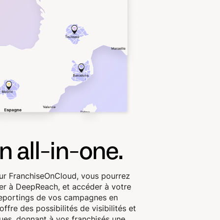
n all-in-one.
sur FranchiseOnCloud, vous pourrez
er à DeepReach, et accéder à votre
reportings de vos campagnes en
ffre des possibilités de visibilités et
ques, donnant à vos franchisés une