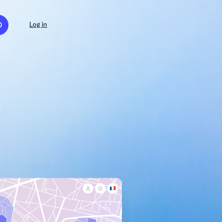
D
Log in