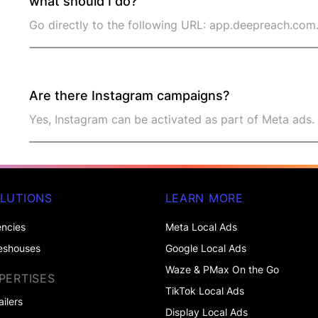
what should I do?
Go directly to the following URL: app.deepreach.com
Are there Instagram campaigns?
Yes, Instagram can be activated as part of Meta ads.
LUTIONS
LEARN MORE
ncies
Meta Local Ads
eshouses
Google Local Ads
Waze & PMax On the Go
PERTISES
TikTok Local Ads
ailers
Display Local Ads