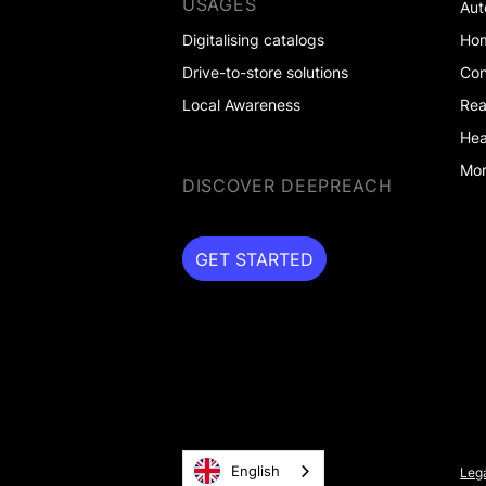
USAGES
Aut
Digitalising catalogs
Ho
Drive-to-store solutions
Co
Local Awareness
Rea
Hea
Mor
DISCOVER DEEPREACH
GET STARTED
GET STARTED
English
Lega