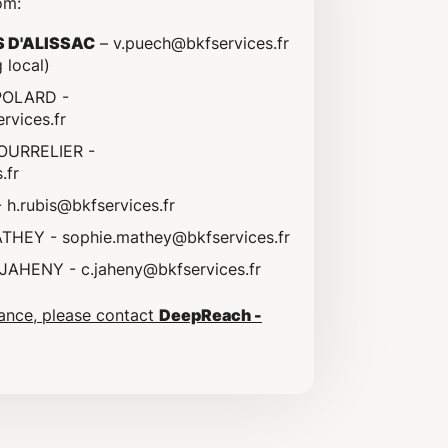
om:
S D'ALISSAC
–
v.puech@bkfservices.fr
 local)
EPOLARD -
rvices.fr
BOURRELIER -
.fr
-
h.rubis@bkfservices.fr
ATHEY -
sophie.mathey@bkfservices.fr
 JAHENY -
c.jaheny@bkfservices.fr
tance, please contact
DeepReach -