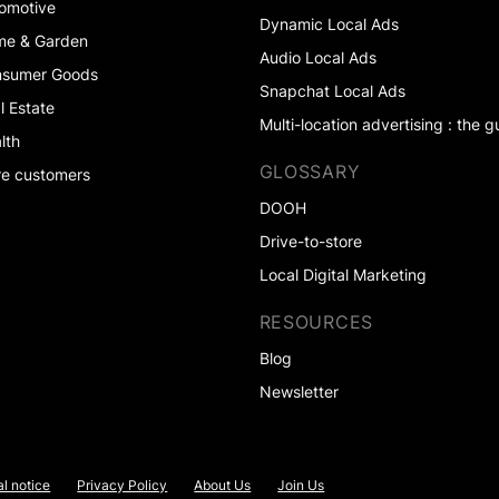
omotive
Dynamic Local Ads
me & Garden
Audio Local Ads
nsumer Goods
Snapchat Local Ads
l Estate
Multi-location advertising : the g
lth
GLOSSARY
e customers
DOOH
Drive-to-store
Local Digital Marketing
RESOURCES
Blog
Newsletter
l notice
Privacy Policy
About Us
Join Us