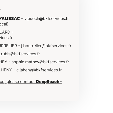
:
D'ALISSAC
–
v.puech@bkfservices.fr
ocal)
OLARD -
ices.fr
OURRELIER -
j.bourrelier@bkfservices.fr
.rubis@bkfservices.fr
HEY -
sophie.mathey@bkfservices.fr
JAHENY -
c.jaheny@bkfservices.fr
nce, please contact
DeepReach -