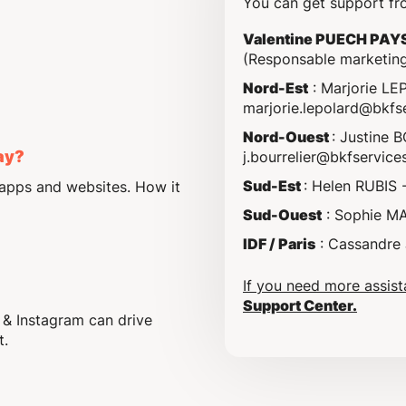
You can get support fr
Valentine PUECH PAY
(Responsable marketing
Nord-Est
: Marjorie L
marjorie.lepolard@bkfse
Nord-Ouest
: Justine 
lay?
j.bourrelier@bkfservices
Sud-Est
: Helen RUBIS 
 apps and websites. How it
Sud-Ouest
: Sophie M
IDF / Paris
: Cassandre
If you need more assis
Support Center.
& Instagram can drive
t.