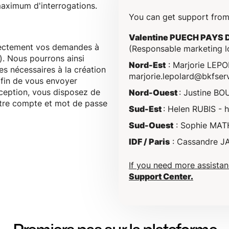
maximum d'interrogations.
You can get support from
Valentine PUECH PAYS 
rectement vos demandes à
(Responsable marketing l
). Nous pourrons ainsi
Nord-Est
: Marjorie LEP
es nécessaires à la création
marjorie.lepolard@bkfserv
fin de vous envoyer
éception, vous disposez de
Nord-Ouest
: Justine B
otre compte et mot de passe
Sud-Est
: Helen RUBIS -
h
Sud-Ouest
: Sophie MAT
IDF / Paris
: Cassandre 
If you need more assista
Support Center.