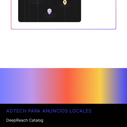
ADTECH PARA ANUNCIOS LOCALES
DeepReach Catalog