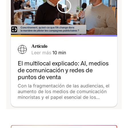
Artículo
Leer más
10
min
El multilocal explicado: AI, medios
de comunicación y redes de
puntos de venta
Con la fragmentación de las audiencias, el
aumento de los medios de comunicación
minoristas y el papel esencial de los
puntos de venta, las escuelas deben aliar
aún más la coherencia nacional y la
eficacia local. La serie de vídeos
producida por The Media Leader con
DeepReach ilustra esta transición: entre