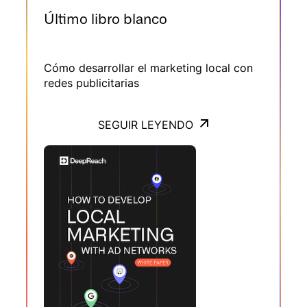
IA, campamentos multilocales y pilotaje
Último libro blanco
de redes, muestra cómo la estrategia de
medios se orienta hacia un modelo a la
vez automatizado y profundamente local.
Cómo desarrollar el marketing local con
redes publicitarias
SEGUIR LEYENDO
SEGUIR LEYENDO