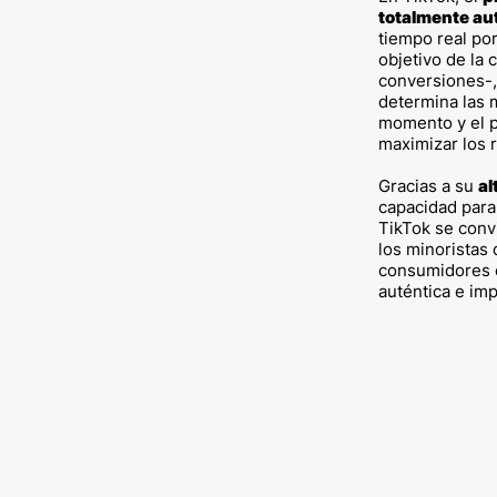
totalmente au
tiempo real por
objetivo de la 
conversiones-,
determina las 
momento y el 
maximizar los 
Gracias a su
al
capacidad par
TikTok se conv
los minoristas
consumidores 
auténtica e im