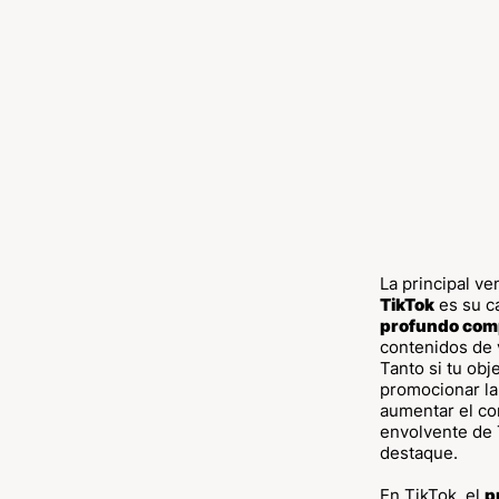
La principal ve
TikTok
es su c
profundo com
contenidos de 
Tanto si tu obje
promocionar la
aumentar el co
envolvente de 
destaque.
En TikTok, el
p