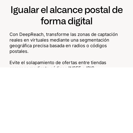
Igualar el alcance postal de
forma digital
Con DeepReach, transforme las zonas de captación
reales en virtuales mediante una segmentación
geográfica precisa basada en radios o códigos
postales.
Evite el solapamiento de ofertas entre tiendas
cercanas mediante códigos INSEE o IRIS.
Integramos a la perfección referencias geográficas
personalizadas.
Analice la penetración
local de sus anuncios