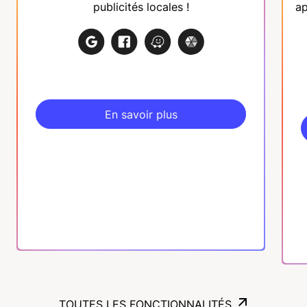
publicités locales !
ap
En savoir plus
En savoir plus
TOUTES LES FONCTIONNALITÉS