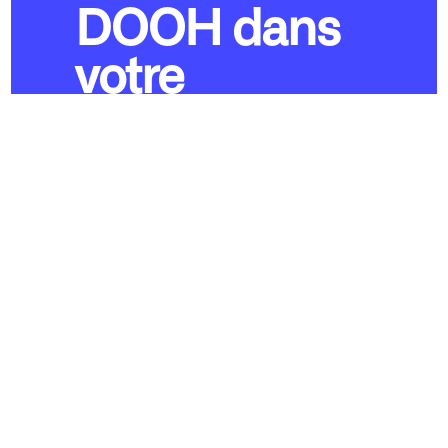
DOOH dans
votre
stratégie
Il cible des clients locaux et mobiles
Vous pouvez créer des campagnes
omnicanales cohérentes
Il accroît la notoriété de la marque
Retour sur investissement élevé, il
augmente le ROAS.
Flexible et précis