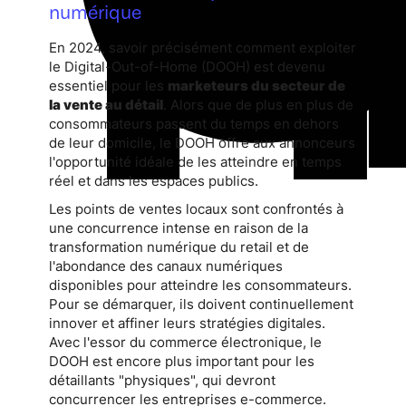
numérique
En 2024, savoir précisément comment exploiter
le Digital-Out-of-Home (DOOH) est devenu
essentiel pour les
marketeurs du secteur de
la vente au détail
. Alors que de plus en plus de
consommateurs passent du temps en dehors
de leur domicile, le DOOH offre aux annonceurs
l'opportunité idéale de les atteindre en temps
réel et dans les espaces publics.
Les points de ventes locaux sont confrontés à
une concurrence intense en raison de la
transformation numérique du retail et de
l'abondance des canaux numériques
disponibles pour atteindre les consommateurs.
Pour se démarquer, ils doivent continuellement
innover et affiner leurs stratégies digitales.
Avec l'essor du commerce électronique, le
DOOH est encore plus important pour les
détaillants "physiques", qui devront
concurrencer les entreprises e-commerce.