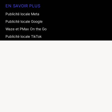
EN SAVOIR PLUS
Publicité locale Meta
Publicité locale Google
Waze et PMax On the Go
Publicité locale TikTok
Publicité locale en display
Dynamic Ads
Publicité locale audio
Publicité locale Snapchat
La publicité multi-locale : le guide
GLOSSAIRE
DOOH
Drive-to-store
Marketing digital local