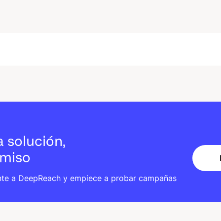
 solución,
omiso
nte a DeepReach y empiece a probar campañas