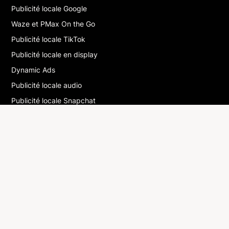
Publicité locale Google
Waze et PMax On the Go
Publicité locale TikTok
Publicité locale en display
Dynamic Ads
Publicité locale audio
Publicité locale Snapchat
La publicité multi-locale : le guide
GLOSSAIRE
DOOH
Drive-to-store
Marketing digital local
RESSOURCES
Blog