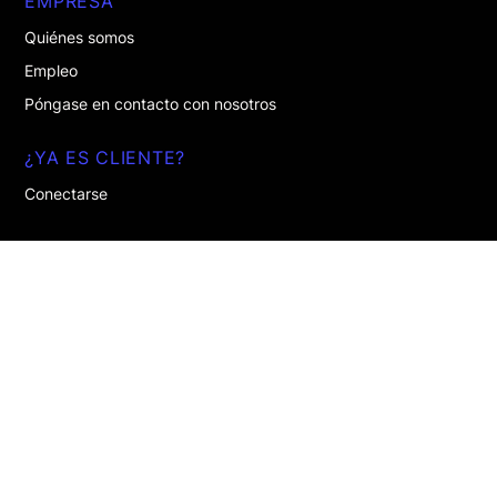
EMPRESA
Quiénes somos
Empleo
Póngase en contacto con nosotros
¿YA ES CLIENTE?
Conectarse
Menciones legales
Política de privacidad
Quiénes somos
Únase a nosotros
Español