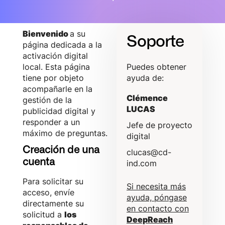
Bienvenido
a su
Soporte
página dedicada a la
activación digital
local. Esta página
Puedes obtener
tiene por objeto
ayuda de:
acompañarle en la
Clémence
gestión de la
LUCAS
publicidad digital y
responder a un
Jefe de proyecto
máximo de preguntas.
digital
Creación de una
clucas@cd-
cuenta
ind.com
Para solicitar su
Si necesita más
acceso, envíe
ayuda, póngase
directamente su
en contacto con
solicitud a
los
DeepReach