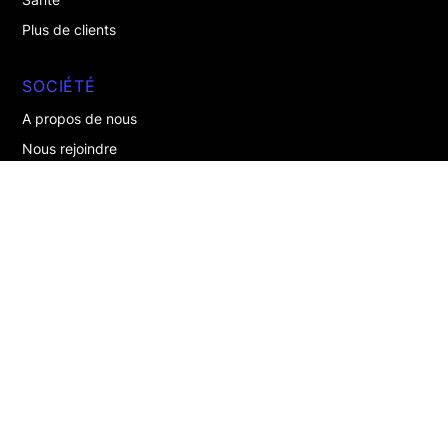
Plus de clients
SOCIÉTÉ
A propos de nous
Nous rejoindre
Contactez-nous
DÉJÀ CLIENT ?
Se connecter
Mentions légales
Politique de confidentialité
À propos de nous
Rejoignez-nous