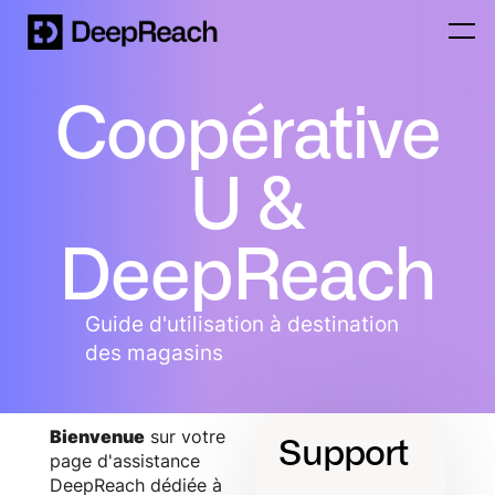
Coopérative
U &
DeepReach
Guide d'utilisation à destination
des magasins
Bienvenue
sur votre
Support
page d'assistance
DeepReach dédiée à