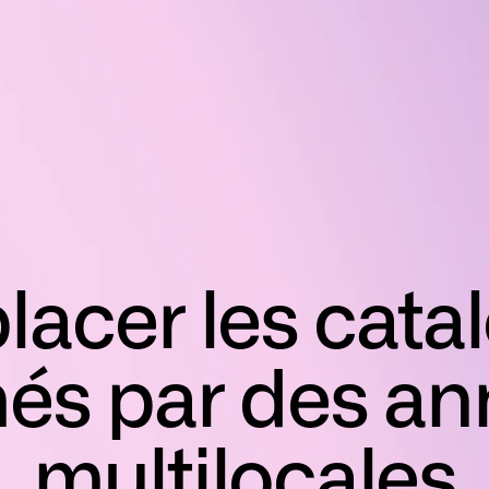
acer les cata
és par des a
multilocales