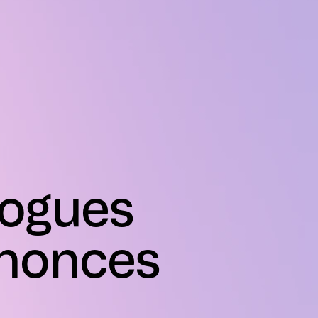
logues
nnonces