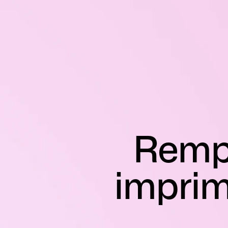
Rempl
imprim