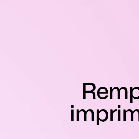
Rempl
imprim