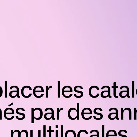
acer les cata
és par des a
multilocales