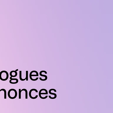
logues
nnonces